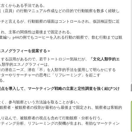
に古くからある手法である。
員（店員）の行動マニュアル作成などの目的で行動観察を数多く経験し
ーチと言えるが、行動観察の場面はコントロールされ、仮説検証型に近
され、主客の関係性は最後まで固定される。
査編>』p44の例でもコーヒーを入れる行動の観察で、飲む行動までは観
エスノグラフィーを提案する＞
とする誤用があるので、若干トートロジー気味だが、
「文化人類学的エ
人類学的エスノグラフィーは、
の潜在ニーズ、潜在「不」を人類学的手法を援用して明らかにする
ターやリサーチャーの思考に「リフレーミング」を起こす
る。
視点を導入して、マーケティング戦略の立案と定性調査を強く結びつけ
なく、参与観察という方法論を取ることが多い。
、観察者・被観察者の役割が最初から最後まで固定され、観察者は客観的
入り込んで、被観察者の視点も含めて行動観察・分析を行う。
ケティング分析、リフレーミングの契機が生まれ、有効なマーケティン