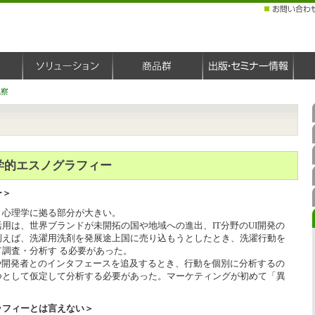
観察
学的エスノグラフィー
ー＞
、心理学に拠る部分が大きい。
用は、世界ブランドが未開拓の国や地域への進出、IT分野のUI開発の
例えば、洗濯用洗剤を発展途上国に売り込もうとしたとき、洗濯行動を
調査・分析す る必要があった。
や開発者とのインタフェースを追及するとき、行動を個別に分析するの
つとして仮定して分析する必要があった。マーケティングが初めて「異
ラフィーとは言えない＞