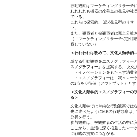
行動観察はマーケティングリサーチ
われわれも機器の改善点の発見や社
ている。
これらは探索的、仮説発見型のリサ
い。
また、観察者と被観察者は完全分離
（『マーケティングリサーチ<定性調
察していない）
＜われわれは改めて、文化人類学的
単なる行動観察をエスノグラフィー
スノグラフィー」
を提案する。 文化
・イノベーションをもたらす消費者
・エスノグラフィーは、我々マーケ
の2点を期待値（アウトプット）とす
＜文化人類学的エスノグラフィーの
る＞
文化人類学では単純な行動観察では
先に述べたようにMRの行動観察は
分析を行う。
参与観察は、被観察者の生活の中に
ここから、生活に深く根差したマー
グ戦略の提案につながる。