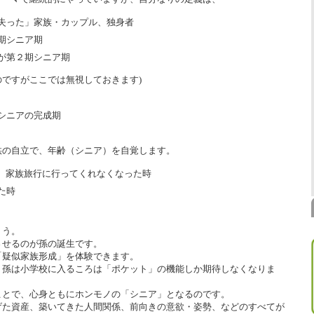
失った」家族・カップル、独身者
期シニア期
が第２期シニア期
ですがここでは無視しておきます)
シニアの完成期
供の自立で、年齢（シニア）を自覚します。
、家族旅行に行ってくれなくなった時
た時
ょう。
させるのが孫の誕生です。
「疑似家族形成」を体験できます。
、孫は小学校に入るころは「ポケット」の機能しか期待しなくなりま
ことで、心身ともにホンモノの「シニア」となるのです。
げた資産、築いてきた人間関係、前向きの意欲・姿勢、などのすべてが