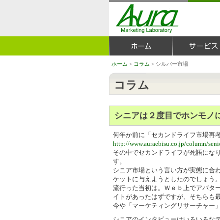
ホーム
>
コラム
> シルバー市場
コラム
シニアは２度目でホンモノ
何年か前に「セカンドライフ市場再
http://www.auraebisu.co.jp/column/seni
その中でセカンドライフが死語にな
す。
シニア市場という言い方が実態に合
ケットに与えようとしたのでしょう
流行った当初は。Ｗｅｂ上でアバタ
イトがあったはずですが、そちらも
今や「マーケティングリサーチャー
シニアのインタビューはいろいろな