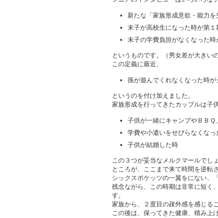
新たな「家族形成意欲・能力を
末子が高校生になった時が第１
末子の学費負担がなくなった時
というものです。（男女差が大きいの
この定義に最近、
孫が遊んでくれなくなった時が
というのを付け加えました。
家族形成を行ってきたカップルは子
子供が一緒にキャンプやＢＢＱ
学費や小遣いをせびらなくなっ
子供が結婚した時
この３つが妥当なメルクマールでし
ところが、ここまで来て時間を逆転
シックスポケッツの一翼をにない、
残念ながら、この時期は非常に短く
す。
家族から、２度目の疎外感を感じる
この後は、保ってきた健康、積み上